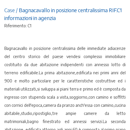
Case
/
Bagnacavallo in posizione centralissima RIF.C1
informazioni in agenzia
Riferimento: C1
Bagnacavallo in posizione centralissima delle immediate adiacenze
del centro storico del paese vendesi complesso immobiliare
costituito da due abitazione indipendenti con annesso lotto di
terreno edificabile.La prima abitazione,edificata nei primi anni del
900 e molto particolare per le caratteristiche costruttive ed i
materiali utilizzati,si sviluppa ai piani terra e primo ed è composta da
ingresso con stupenda scala a vista,soggiorno,con camino e soffitti
con cornici dell'epoca,camera da pranzo anch'essa con camino,cucina
abitabile,studio,ripostiglio,tre ampie camere da letto
matrimoniali,bagno finestrato ed annessi servizi.La seconda
abitazione ,edificata attorno agli anni 60,è composta al primo piano