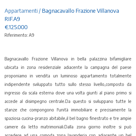
Appartamenti
/
Bagnacavallo Frazione Villanova
RIF.A9
€.125.000
Riferimento: A9
Bagnacavallo Frazione Villanova in bella palazzina bifamigliare
ubicata in zona residenziale adiacente la campagna del paese
proponiamo in vendita un luminoso appartamento totalmente
indipendente sviluppato tutto sullo stesso livello,composto da
ingresso da scala esterna dove una volta giunti al piano primo si
accede al disimpegno centrale.Da questo si sviluppano tutte le
stanze che compongono l'unità immobiliare e precisamente la
spaziosa cucina-pranzo abitabile,il bel bagno finestrato e tre ampie
camere da letto matrimoniali.Dalla zona giorno inoltre si può
accedere ad una comoda zona lavanderia con adiacente un bel